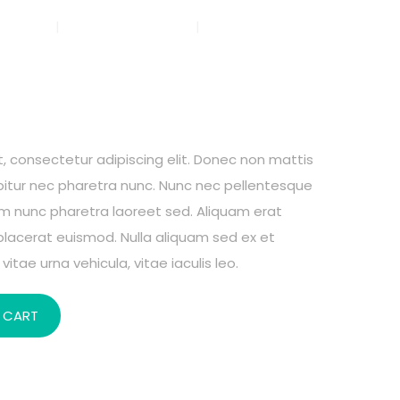
ectos
Publicaciones
Cómo apoyar
, consectetur adipiscing elit. Donec non mattis
rabitur nec pharetra nunc. Nunc nec pellentesque
um nunc pharetra laoreet sed. Aliquam erat
placerat euismod. Nulla aliquam sed ex et
vitae urna vehicula, vitae iaculis leo.
 CART