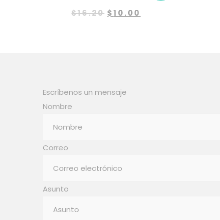
Original
Current
$
16.20
$
10.00
price
price
was:
is:
$16.20.
$10.00.
Escríbenos un mensaje
Nombre
Correo
Asunto