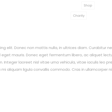
Category:
Shop
Tag:
Charity
views (0)
g elit. Donec non mattis nulla, in ultrices diam. Curabitur n
eget mauris. Donec eget fermentum libero, ac aliquet lectu
 Integer laoreet nisl vitae urna vehicula, vitae iaculis leo p
i aliquam ligula convallis commodo. Cras in ullamcorper nis
tect The Wolves
Predator Defe