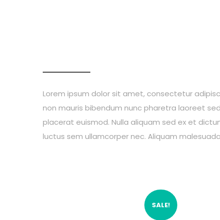
Description
Additional information
Re
Lorem ipsum dolor sit amet, consectetur adipiscin
non mauris bibendum nunc pharetra laoreet sed 
placerat euismod. Nulla aliquam sed ex et dictum.
luctus sem ullamcorper nec. Aliquam malesuada m
RELATED PRODUCTS
SALE!
Save The Sea
Pro