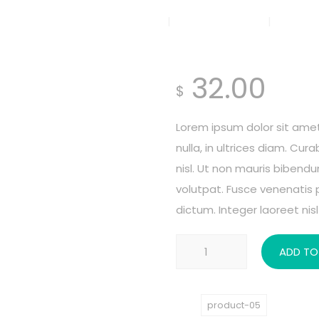
Nosotros
Programas
Proy
Social Work
32.00
$
Lorem ipsum dolor sit amet
nulla, in ultrices diam. Cu
nisl. Ut non mauris bibend
volutpat. Fusce venenatis 
dictum. Integer laoreet nisl 
Social
ADD TO
Work
quantity
SKU:
product-05