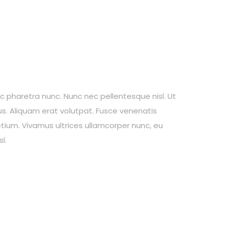
ec pharetra nunc. Nunc nec pellentesque nisl. Ut
s. Aliquam erat volutpat. Fusce venenatis
retium. Vivamus ultrices ullamcorper nunc, eu
l.
nse
Child Protection