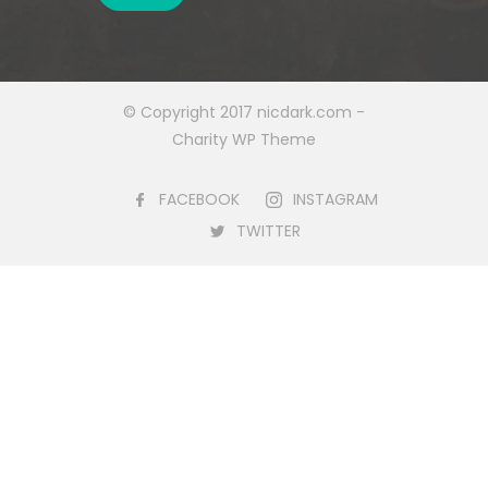
© Copyright 2017 nicdark.com -
Charity WP Theme
FACEBOOK
INSTAGRAM
TWITTER