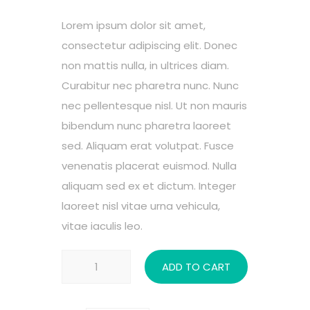
price
price
Lorem ipsum dolor sit amet,
was:
is:
consectetur adipiscing elit. Donec
$15.00.
$10.0
non mattis nulla, in ultrices diam.
Curabitur nec pharetra nunc. Nunc
nec pellentesque nisl. Ut non mauris
bibendum nunc pharetra laoreet
sed. Aliquam erat volutpat. Fusce
venenatis placerat euismod. Nulla
aliquam sed ex et dictum. Integer
laoreet nisl vitae urna vehicula,
vitae iaculis leo.
Rehabilitation
ADD TO CART
quantity