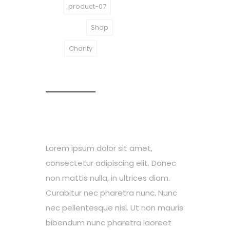
SKU:
product-07
Category:
Shop
Tag:
Charity
Description
Additional information
Reviews (0)
Lorem ipsum dolor sit amet,
consectetur adipiscing elit. Donec
non mattis nulla, in ultrices diam.
Curabitur nec pharetra nunc. Nunc
nec pellentesque nisl. Ut non mauris
bibendum nunc pharetra laoreet