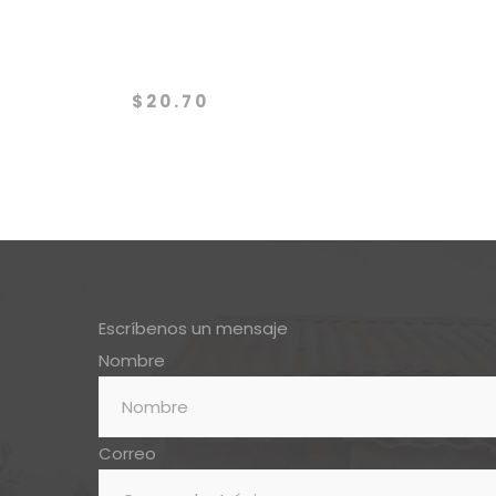
Orca
Project
$
20.70
Escríbenos un mensaje
Nombre
Correo