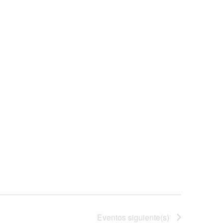
Eventos
siguiente(s)