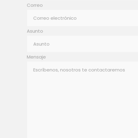
Correo
Asunto
Mensaje