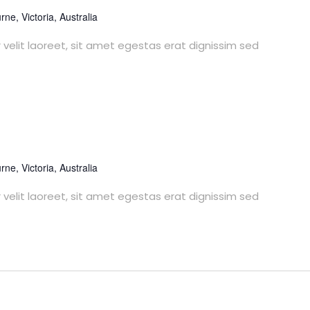
ne, Victoria, Australia
 velit laoreet, sit amet egestas erat dignissim sed
ne, Victoria, Australia
 velit laoreet, sit amet egestas erat dignissim sed