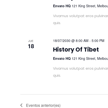
Envato HQ
121 King Street, Melbour
Vivamus volutpat eros pulvinar
quis.
18/07/2030 @ 8:00 AM
-
5:00 PM
JUE
18
History Of Tibet
Envato HQ
121 King Street, Melbour
Vivamus volutpat eros pulvinar
quis.
Eventos
anterior(es)