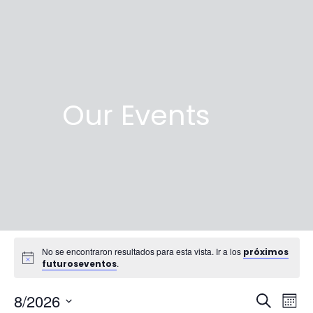
Our Events
No se encontraron resultados para esta vista. Ir a los
próximos
.
futuroseventos
Búsqu
Na
8/2026
Buscar
Mont
de