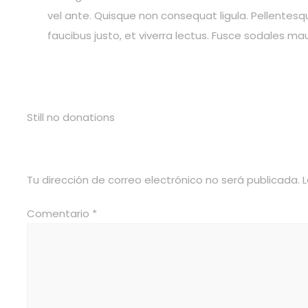
vel ante. Quisque non consequat ligula. Pellentesqu
faucibus justo, et viverra lectus. Fusce sodales ma
CAUSE DONORS
Still no donations
Deja un comentario
Tu dirección de correo electrónico no será publicada.
Comentario
*