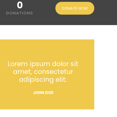
0
DONATE NOW
DONATIONS
Lorem ipsum dolor sit
amet, consectetur
adipiscing elit.
JOHN DOE