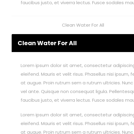
faucibus justo, et viverra lectus. Fusce sodales ma
Clean Water For All
Clean Water For All
Lorem ipsum dolor sit amet, consectetur adipiscing 
eleifend. Mauris et velit risus. Phasellus nisi ips
at augue. Proin rutrum sem a rutrum ultricies. Nunc
vel ante. Quisque non consequat ligula. Pellentesqu
faucibus justo, et viverra lectus. Fusce sodales ma
Lorem ipsum dolor sit amet, consectetur adipiscing 
eleifend. Mauris et velit risus. Phasellus nisi ips
at augue. Proin rutrum sem a rutrum ultricies. Nunc