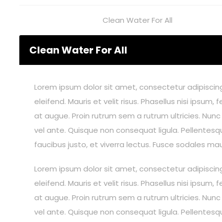
Clean Water For All
Clean Water For All
Lorem ipsum dolor sit amet, consectetur adipiscing 
eleifend. Mauris et velit risus. Phasellus nisi ips
at augue. Proin rutrum sem a rutrum ultricies. Nunc
vel ante. Quisque non consequat ligula. Pellentesqu
faucibus justo, et viverra lectus. Fusce sodales ma
Lorem ipsum dolor sit amet, consectetur adipiscing 
eleifend. Mauris et velit risus. Phasellus nisi ips
at augue. Proin rutrum sem a rutrum ultricies. Nunc
vel ante. Quisque non consequat ligula. Pellentesqu