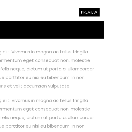
PREVIEW
elit. Vivamus in magna ac tellus fringilla
um, fermentum eget consequat non, molestie
 felis neque, dictum ut porta a, ullamcorper
e porttitor eu nisi eu bibendum. In non
uris et velit accumsan vulputate.
elit. Vivamus in magna ac tellus fringilla
um, fermentum eget consequat non, molestie
 felis neque, dictum ut porta a, ullamcorper
e porttitor eu nisi eu bibendum. In non