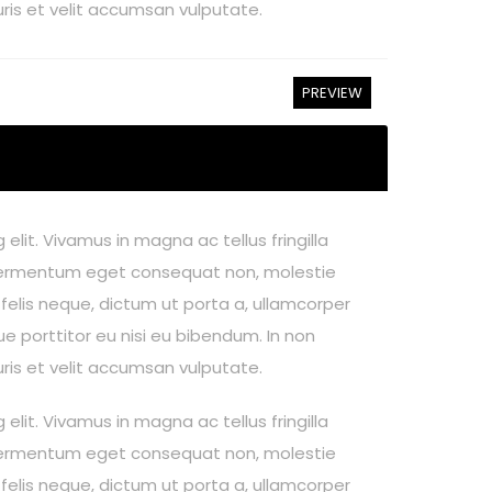
uris et velit accumsan vulputate.
PREVIEW
elit. Vivamus in magna ac tellus fringilla
um, fermentum eget consequat non, molestie
 felis neque, dictum ut porta a, ullamcorper
e porttitor eu nisi eu bibendum. In non
uris et velit accumsan vulputate.
elit. Vivamus in magna ac tellus fringilla
um, fermentum eget consequat non, molestie
 felis neque, dictum ut porta a, ullamcorper