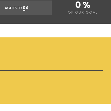
0 %
ACHIEVED
0
$
OF OUR GOAL