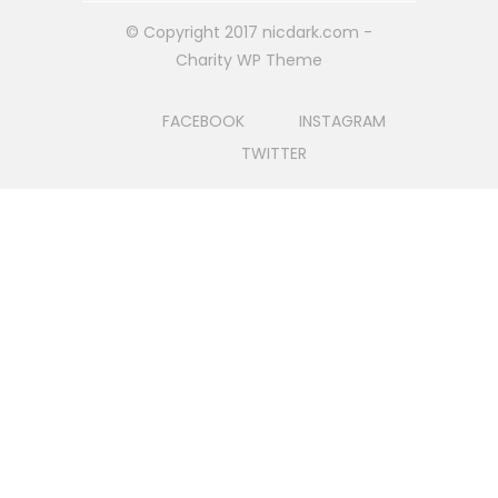
© Copyright 2017 nicdark.com -
Charity WP Theme
FACEBOOK
INSTAGRAM
TWITTER