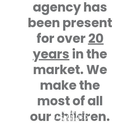
agency has
been present
for over
20
years
in the
market. We
make the
most of all
ANIA ZABRUN
our children.
JASMIN ZED
NAMIBIA
NIGERIA