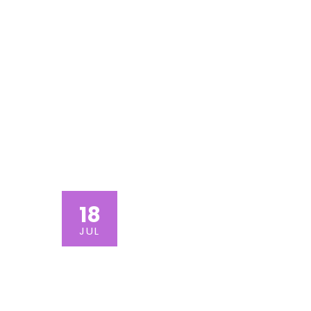
FOLLOW
OUR
EVENTS
History Of Tibet
18
Vivamus volutpat eros
JUL
pulvinar velit laoreet,
sit amet egestas erat
dignissim sed quis.