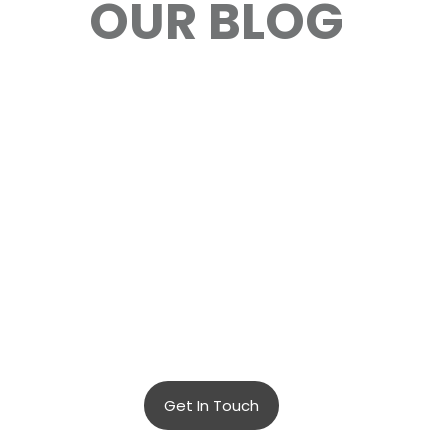
OUR BLOG
Contact
Us Now !
+
12 123 456
789
Lorem ipsum dolor
sit amet,
consectetur
adipiscing elit.
Get In Touch