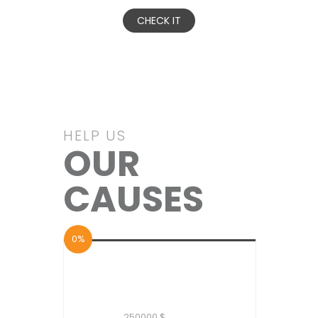
CHECK IT
HELP US
OUR
CAUSES
0%
Educación para la
Paz
GOAL :
250000 $