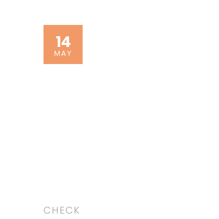
LEE MAS
Grammar Books
14
Vivamus volutpat eros
MAY
pulvinar velit laoreet,
sit amet egestas erat
dignissim sed quis.
LEE MAS
CHECK