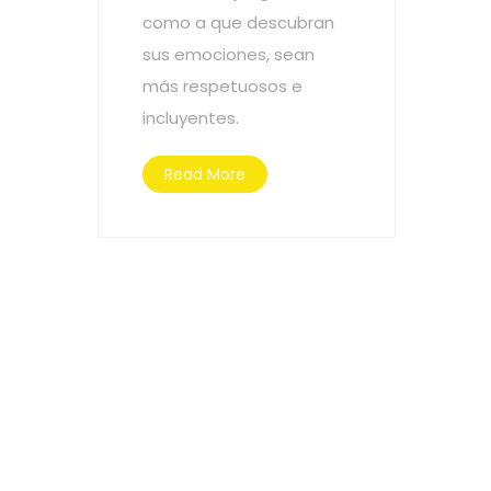
como a que descubran
sus emociones, sean
más respetuosos e
incluyentes.
Read More
JOIN US
We Need