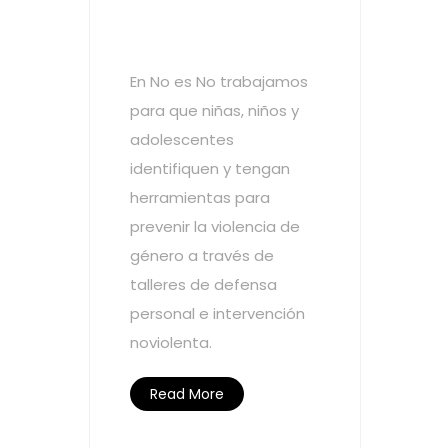
No es No
En No es No trabajamos
para que niñas, niños y
adolescentes
identifiquen y tengan
herramientas para
prevenir la violencia de
género a través de
talleres de defensa
personal e intervención
noviolenta.
Read More