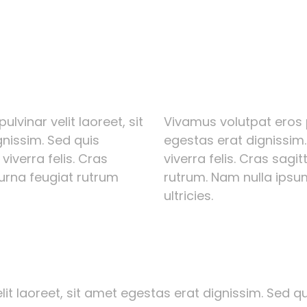
lvinar velit laoreet, sit
Vivamus volutpat eros p
nissim. Sed quis
egestas erat dignissim.
 viverra felis. Cras
viverra felis. Cras sagi
 urna feugiat rutrum
rutrum. Nam nulla ipsum
ultricies.
it laoreet, sit amet egestas erat dignissim. Sed qui