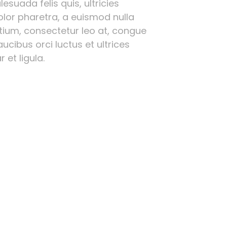
esuada felis quis, ultricies
olor pharetra, a euismod nulla
etium, consectetur leo at, congue
ucibus orci luctus et ultrices
 et ligula.