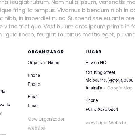
urna feugiat rutrum. Nam nulla ipsum, venenatis mal
stique fringilla tempus. Vivamus bibendum nibh in d
nt nibh, in imperdiet nunc. Suspendisse eu ante pr
vitae tristique. Vestibulum ante ipsum primis in fa
igula libero, feugiat faucibus mattis eget, pulvinar
ORGANIZADOR
LUGAR
Organizer Name
Envato HQ
121 King Street
Phone
Melbourne
,
Victoria
3000
Phone
Australia
+ Google Map
 PM
Email
Phone
vento:
Email
+61 3 8376 6284
nt
View Organizador
View Lugar Website
Website