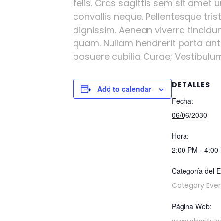
felis. Cras sagittis sem sit amet 
convallis neque. Pellentesque tri
dignissim. Aenean viverra tincidu
quam. Nullam hendrerit porta ante 
posuere cubilia Curae; Vestibulum l
DETALLES
Add to calendar
Fecha:
06/06/2030
Hora:
2:00 PM - 4:00
Categoría del E
Category Eve
Página Web: