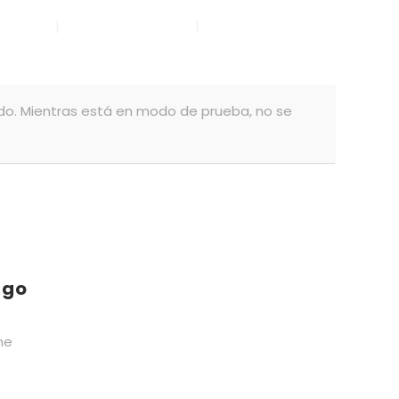
ectos
Publicaciones
Cómo apoyar
do. Mientras está en modo de prueba, no se
ago
ne