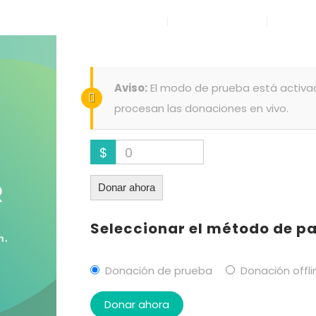
Nosotros
Programas
Proy
Free Water
Aviso:
El modo de prueba está activa
procesan las donaciones en vivo.
$
0
Donar ahora
Seleccionar el método de p
Donación de prueba
Donación offli